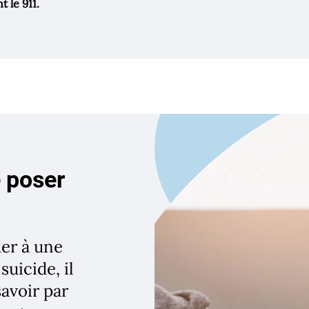
 le 911.
 poser
er à une
suicide, il
savoir par