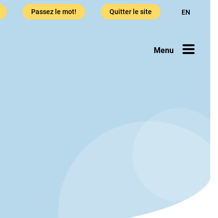
Passez le mot!
Quitter le site
EN
e en cas d
Menu