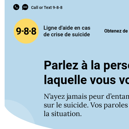
Skip to content
Call or Text 9-8-8
9-8-8: L
Ligne d'aide en cas
Obtenez de 
de crise de suicide
Parlez à la per
laquelle vous v
N’ayez jamais peur d’enta
sur le suicide. Vos parole
la situation.