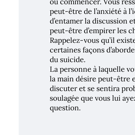
où commencer. Vous res
peut-être de l’anxiété à l’
d’entamer la discussion e
peut-être d’empirer les c
Rappelez-vous qu’il exist
certaines façons d’aborder
du suicide.
La personne à laquelle v
la main désire peut-être 
discuter et se sentira pr
soulagée que vous lui aye
question.