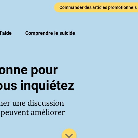
Commander des articles promotionnels
igne d’aid
l'aide
Comprendre le suicide
sonne pour
ous inquiétez
mer une discussion
s peuvent améliorer