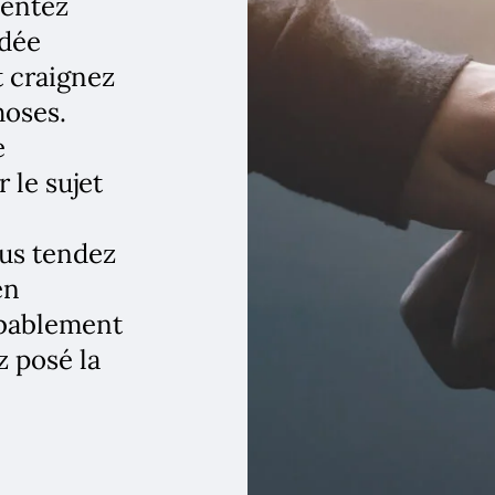
sentez
idée
t craignez
hoses.
e
 le sujet
ous tendez
en
obablement
z posé la